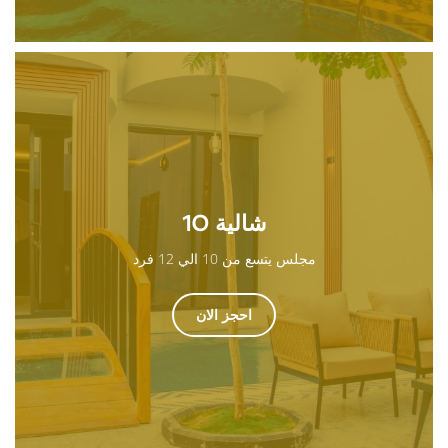
شالية 10
مجلس يتسع من 10 الي 12 فرد
احجز الان