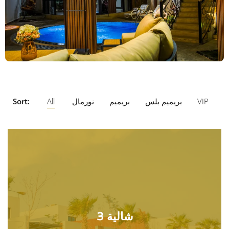
VIP
بريميم بلس
بريميم
نورمال
All
Sort:
شالية 3