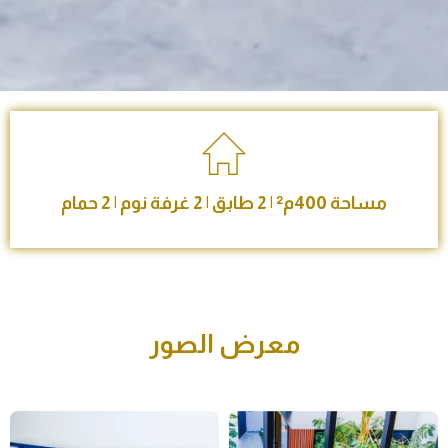
مساحة 400م² | 2 طابق | 2 غرفة نوم | 2 حمام
معرض الصور