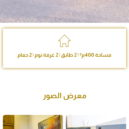
مساحة 400م² | 2 طابق | 2 غرفة نوم | 2 حمام
معرض الصور