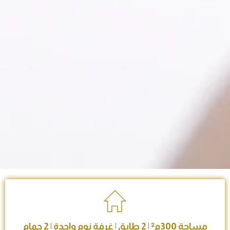
مساحة 300م² | 2 طابق | غرفة نوم واحدة | 2 حمام