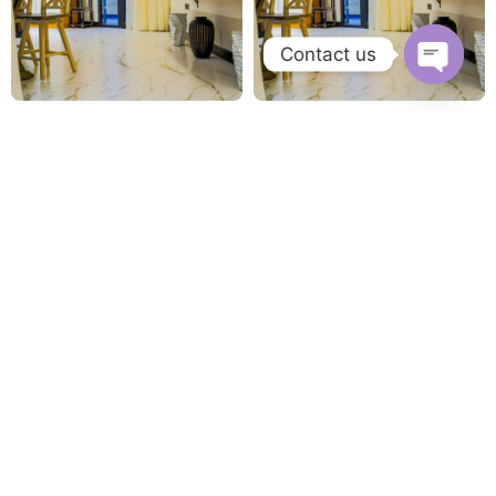
Contact us
Open
chaty